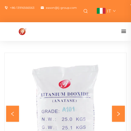
+86-13916566563
eason@lj-group.com
IT