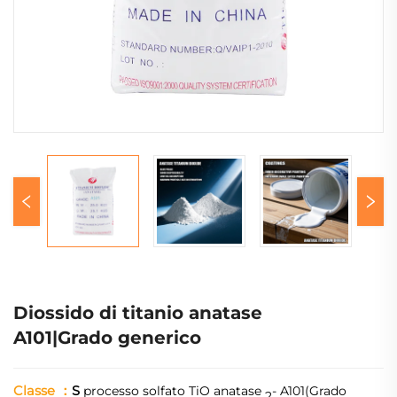
Diossido di titanio anatase
A101|Grado generico
Classe
：
S
processo solfato TiO anatase
- A101(Grado
2