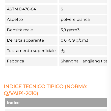
ASTM D476-84
S
Aspetto
polvere bianca
Densità reale
3,9 g/cm3
Densità apparente
0,6~0,9 g/cm3
Trattamento superficiale
无
Fabbrica
Shanghai liangjiang titan
INDICE TECNICO TIPICO (NORMA:
Q/VAIP1-2010)
Indice