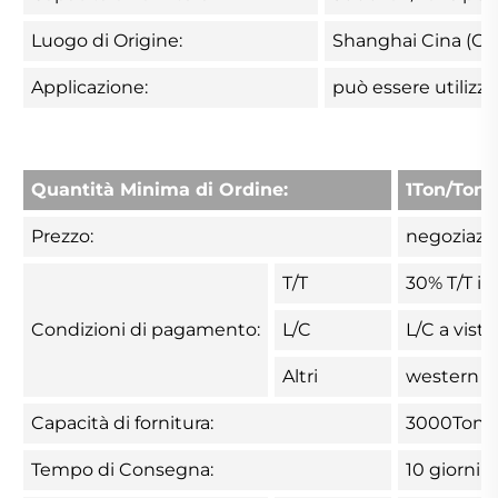
Luogo di Origine:
Shanghai Cina (Co
Applicazione:
può essere utilizza
Quantità Minima di Ordine:
1Ton/Tons
Prezzo:
negoziazi
T/T
30% T/T in 
Condizioni di pagamento:
L/C
L/C a vista
Altri
western Un
Capacità di fornitura:
3000Ton/T
Tempo di Consegna:
10 giorni 