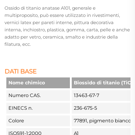
Ossido di titanio anatase A101, generale e
multiproposito, può essere utilizzato in rivestimenti,
vernici latex per pareti interne, pittura decorativa
interna, inchiostro, plastica, gomma, carta, pelle e anche
adatto per vetro, ceramica, smalto e industrie della
filatura, ecc.
DATI BASE
Nome chimico
Biossido di titanio (TiO2
Numero CAS.
13463-67-7
EINECS n.
236-675-5
Colore
77891, pigmento bianco
ISO591-1:2000
A1