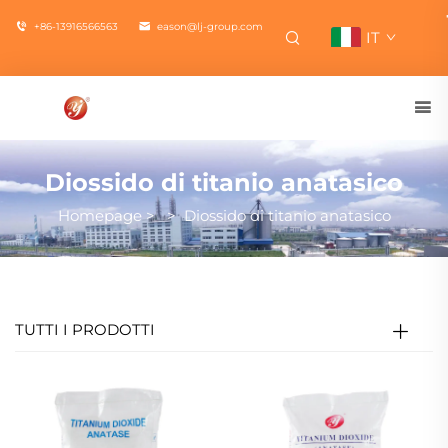
+86-13916566563
eason@lj-group.com
IT
Diossido di titanio anatasico
Homepage
>
>
Diossido di titanio anatasico
TUTTI I PRODOTTI